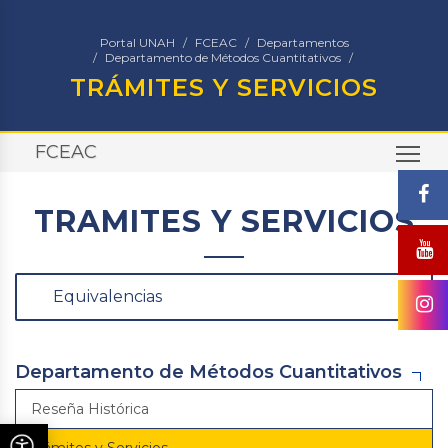
Portal UNAH
FCEAC
Departamentos
Departamento de Métodos Cuantitativos
TRÁMITES Y SERVICIOS
FCEAC
TO
TRAMITES Y SERVICIOS
Equivalencias
Departamento de Métodos Cuantitativos
Reseña Histórica