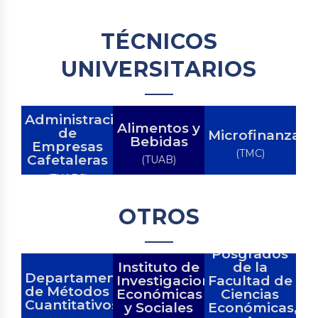
Finanzas
TÉCNICOS
UNIVERSITARIOS
Administración
Alimentos y
de
Microfinanzas
Bebidas
Empresas
(TMC)
Cafetaleras
(TUAB)
(TUAEC)
OTROS
Posgrados
Instituto de
de la
Departamento
Investigaciones
Facultad de
de Métodos
Económicas
Ciencias
Cuantitativos
y Sociales
Económicas,