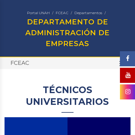
Portal UNAH
FCEAC
Departamentos
DEPARTAMENTO DE
ADMINISTRACIÓN DE
EMPRESAS
FCEAC
TO
TÉCNICOS
UNIVERSITARIOS