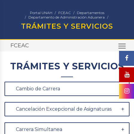
Portal UNAH
FCEAC
Departamentos
Departamento de Administración Aduanera
TRÁMITES Y SERVICIOS
FCEAC
TO
TRÁMITES Y SERVICIOS
Cambio de Carrera
Cancelación Excepcional de Asignaturas
Carrera Simultanea