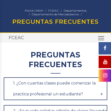
Portal UNAH
FCEAC
Departamentos
Departamento de Mercadotecnia
PREGUNTAS FRECUENTES
FCEAC
TO
PREGUNTAS
FRECUENTES
1. ¿Con cuantas clases puede comenzar la
practica profesional un estudiante?
2. ¿Se puede solicitar adición de clases llevando