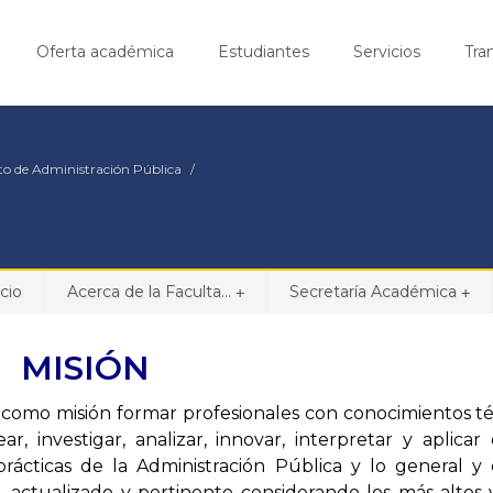
Oferta académica
Estudiantes
Servicios
Tra
 de Administración Pública
icio
Acerca de la Faculta...
Secretaría Académica
+
+
MISIÓN
 como misión formar profesionales con conocimientos té
, investigar, analizar, innovar, interpretar y aplicar c
prácticas de la Administración Pública y lo general y
 actualizado y pertinente considerando los más altos 