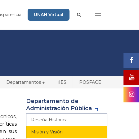
nsparencia
UNAH Virtual
Departamentos
IIES
POSFACE
+
Departamento de
Administración Pública
cnicos,
Reseña Historica
ríticas
 en sus
Misión y Visión
valores