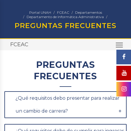
Portal UNAH
FCEAC
Departamentos
Departamento de Informática Administrativa
PREGUNTAS FRECUENTES
FCEAC
TO
PREGUNTAS
FRECUENTES
¿Qué requisitos debo presentar para realizar
un cambio de carrera?
¿Qué requisitos debo de cumplir para ingresar