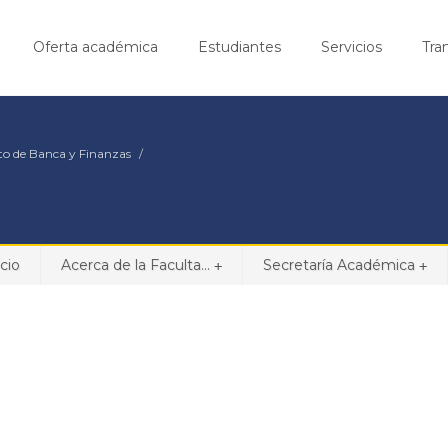
Oferta académica
Estudiantes
Servicios
Tra
o de Banca y Finanzas
icio
Acerca de la Faculta...
Secretaría Académica
+
+