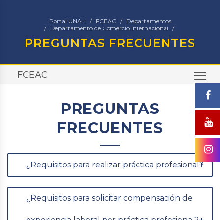
Portal UNAH
FCEAC
Departamentos
Departamento de Comercio Internacional
PREGUNTAS FRECUENTES
FCEAC
TO
PREGUNTAS
FRECUENTES
¿Requisitos para realizar práctica profesional?
¿Requisitos para solicitar compensación de
experiencia laboral por práctica profesional?