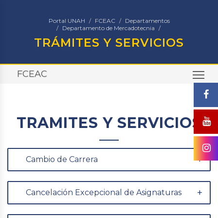
Portal UNAH
FCEAC
Departamentos
Departamento de Mercadotecnia
TRÁMITES Y SERVICIOS
FCEAC
TO
TRAMITES Y SERVICIOS
Cambio de Carrera
Cancelación Excepcional de Asignaturas